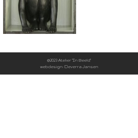
@2023 Atelier "In Beeld"
webdesign: Deverra Jansen