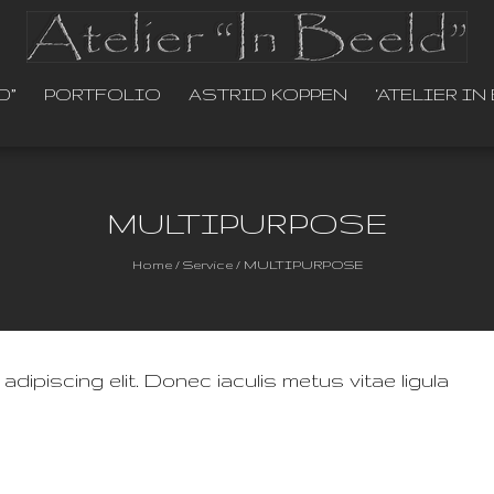
D”
PORTFOLIO
ASTRID KOPPEN
‘ATELIER I
MULTIPURPOSE
Home
/
Service
/
MULTIPURPOSE
dipiscing elit. Donec iaculis metus vitae ligula