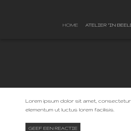
HOME
ATELIER “IN BEEL
Lorem ipsum dolor sit amet, consectetur a
elementum ut luctus lorem facilisis.
GEEF EEN REACTIE